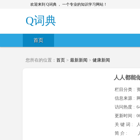
欢迎来到 Q词典 ， 一个专业的知识学习网站！
Q词典
首页
您所在的位置：
首页
>
最新新闻
>
健康新闻
人人都能
栏目分类 :
信息来源 :
访问热度 :
6
更新时间 :
0
关 键 词 :
简 介 :