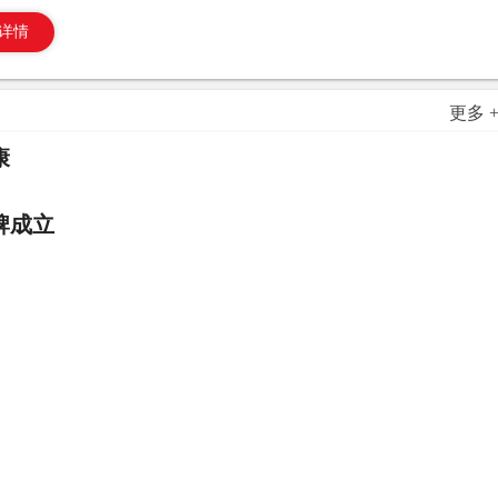
详情
更多 
康
牌成立