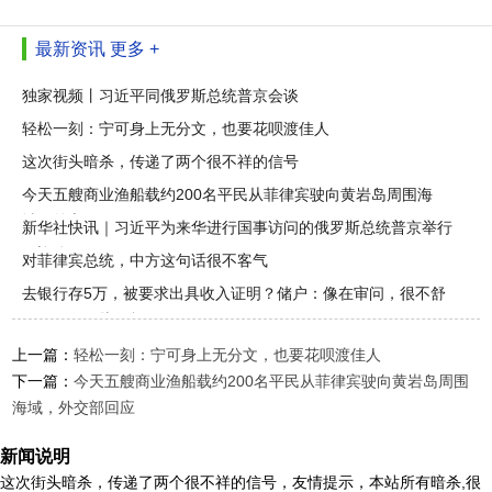
最新资讯
更多 +
独家视频丨习近平同俄罗斯总统普京会谈
轻松一刻：宁可身上无分文，也要花呗渡佳人
这次街头暗杀，传递了两个很不祥的信号
今天五艘商业渔船载约200名平民从菲律宾驶向黄岩岛周围海
域，外交
新华社快讯｜习近平为来华进行国事访问的俄罗斯总统普京举行
欢迎仪
对菲律宾总统，中方这句话很不客气
去银行存5万，被要求出具收入证明？储户：像在审问，很不舒
服，银行：执行标
上一篇：
轻松一刻：宁可身上无分文，也要花呗渡佳人
下一篇：
今天五艘商业渔船载约200名平民从菲律宾驶向黄岩岛周围
海域，外交部回应
新闻说明
这次街头暗杀，传递了两个很不祥的信号，友情提示，本站所有暗杀,很