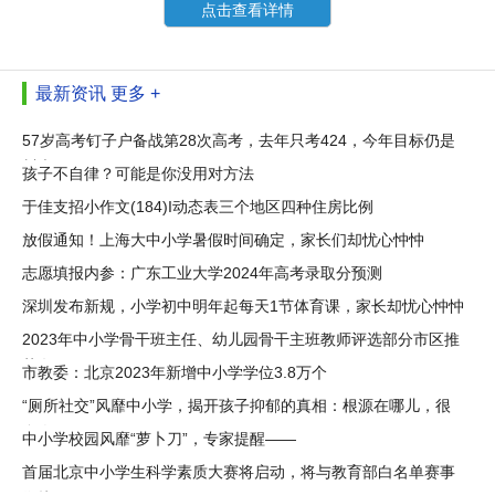
点击查看详情
最新资讯
更多 +
57岁高考钉子户备战第28次高考，去年只考424，今年目标仍是
川大
孩子不自律？可能是你没用对方法
于佳支招小作文(184)I动态表三个地区四种住房比例
放假通知！上海大中小学暑假时间确定，家长们却忧心忡忡
志愿填报内参：广东工业大学2024年高考录取分预测
深圳发布新规，小学初中明年起每天1节体育课，家长却忧心忡忡
2023年中小学骨干班主任、幼儿园骨干主班教师评选部分市区推
荐名
市教委：北京2023年新增中小学学位3.8万个
“厕所社交”风靡中小学，揭开孩子抑郁的真相：根源在哪儿，很
多人不敢
中小学校园风靡“萝卜刀”，专家提醒——
首届北京中小学生科学素质大赛将启动，将与教育部白名单赛事