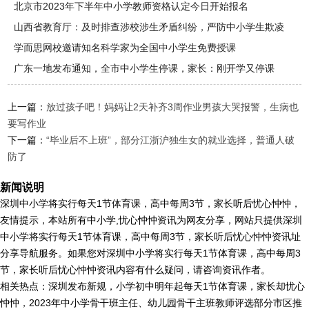
衔接
北京市2023年下半年中小学教师资格认定今日开始报名
山西省教育厅：及时排查涉校涉生矛盾纠纷，严防中小学生欺凌
学而思网校邀请知名科学家为全国中小学生免费授课
广东一地发布通知，全市中小学生停课，家长：刚开学又停课
上一篇：
放过孩子吧！妈妈让2天补齐3周作业男孩大哭报警，生病也
要写作业
下一篇：
“毕业后不上班”，部分江浙沪独生女的就业选择，普通人破
防了
新闻说明
深圳中小学将实行每天1节体育课，高中每周3节，家长听后忧心忡忡，
友情提示，本站所有中小学,忧心忡忡资讯为网友分享，网站只提供深圳
中小学将实行每天1节体育课，高中每周3节，家长听后忧心忡忡资讯址
分享导航服务。如果您对深圳中小学将实行每天1节体育课，高中每周3
节，家长听后忧心忡忡资讯内容有什么疑问，请咨询资讯作者。
相关热点：深圳发布新规，小学初中明年起每天1节体育课，家长却忧心
忡忡，2023年中小学骨干班主任、幼儿园骨干主班教师评选部分市区推