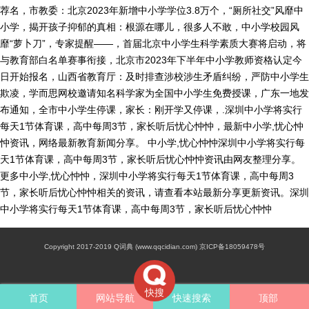
荐名，市教委：北京2023年新增中小学学位3.8万个，“厕所社交”风靡中
小学，揭开孩子抑郁的真相：根源在哪儿，很多人不敢，中小学校园风
靡“萝卜刀”，专家提醒——，首届北京中小学生科学素质大赛将启动，将
与教育部白名单赛事衔接，北京市2023年下半年中小学教师资格认定今
日开始报名，山西省教育厅：及时排查涉校涉生矛盾纠纷，严防中小学生
欺凌，学而思网校邀请知名科学家为全国中小学生免费授课，广东一地发
布通知，全市中小学生停课，家长：刚开学又停课，.深圳中小学将实行
每天1节体育课，高中每周3节，家长听后忧心忡忡，最新中小学,忧心忡
忡资讯，网络最新教育新闻分享。 中小学,忧心忡忡深圳中小学将实行每
天1节体育课，高中每周3节，家长听后忧心忡忡资讯由网友整理分享。
更多中小学,忧心忡忡，深圳中小学将实行每天1节体育课，高中每周3
节，家长听后忧心忡忡相关的资讯，请查看本站最新分享更新资讯。深圳
中小学将实行每天1节体育课，高中每周3节，家长听后忧心忡忡
Copyright 2017-2019 Q词典 (www.qqcidian.com) 京ICP备18059478号
快搜
首页
网站导航
快速搜索
顶部