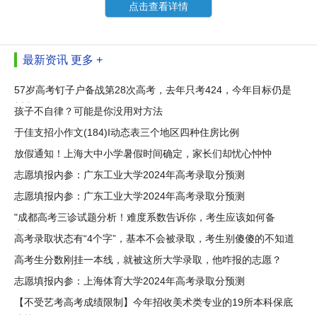
点击查看详情
最新资讯
更多 +
57岁高考钉子户备战第28次高考，去年只考424，今年目标仍是
川大
孩子不自律？可能是你没用对方法
于佳支招小作文(184)I动态表三个地区四种住房比例
放假通知！上海大中小学暑假时间确定，家长们却忧心忡忡
志愿填报内参：广东工业大学2024年高考录取分预测
志愿填报内参：广东工业大学2024年高考录取分预测
"成都高考三诊试题分析！难度系数告诉你，考生应该如何备
考？"
高考录取状态有“4个字”，基本不会被录取，考生别傻傻的不知道
高考生分数刚挂一本线，就被这所大学录取，他咋报的志愿？
志愿填报内参：上海体育大学2024年高考录取分预测
【不受艺考高考成绩限制】今年招收美术类专业的19所本科保底