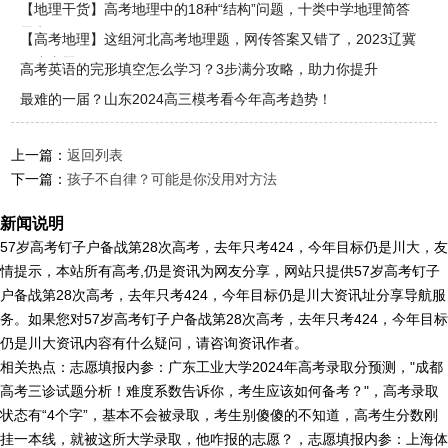
院校
【地理干货】高考地理中的18种“结构”问题，十类中学地理简答
题考
【高考地理】这组河北高考地理题，网传答案又错了，2023辽冀
两省真题
高考英语的完形填空怎么学习？3步满分攻略，助力你提升
最难的一届？山东2024高三模考看今年高考趋势！
上一篇：
返回列表
下一篇：
孩子不自律？可能是你没用对方法
新闻说明
57岁高考钉子户备战第28次高考，去年只考424，今年目标仍是川大，友
情提示，本站所有高考,仍是资讯为网友分享，网站只提供57岁高考钉子
户备战第28次高考，去年只考424，今年目标仍是川大资讯址分享导航服
务。如果您对57岁高考钉子户备战第28次高考，去年只考424，今年目标
仍是川大资讯内容有什么疑问，请咨询资讯作者。
相关热点：志愿填报内参：广东工业大学2024年高考录取分预测，"成都
高考三诊试题分析！难度系数告诉你，考生应该如何备考？"，高考录取
状态有“4个字”，基本不会被录取，考生别傻傻的不知道，高考生分数刚
挂一本线，就被这所大学录取，他咋报的志愿？，志愿填报内参：上海体