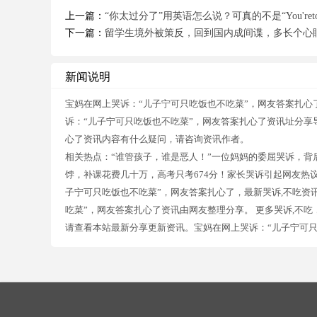
上一篇：
“你太过分了”用英语怎么说？可真的不是“You'retoo
下一篇：
留学生境外被策反，回到国内成间谍，多长个心
新闻说明
宝妈在网上哭诉：“儿子宁可只吃饭也不吃菜”，网友答案扎心
诉：“儿子宁可只吃饭也不吃菜”，网友答案扎心了资讯址分享
心了资讯内容有什么疑问，请咨询资讯作者。
相关热点：“谁管孩子，谁是恶人！”一位妈妈的委屈哭诉，背
饽，补课花费几十万，高考只考674分！家长哭诉引起网友热
子宁可只吃饭也不吃菜”，网友答案扎心了，最新哭诉,不吃资
吃菜”，网友答案扎心了资讯由网友整理分享。 更多哭诉,不
请查看本站最新分享更新资讯。宝妈在网上哭诉：“儿子宁可只