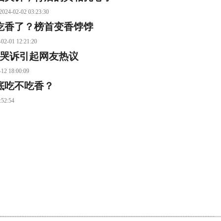
02 03:23:30
吃香了？榜首变香饽饽
 12:21:20
长哭诉引起网友热议
8:00:09
底吃不吃香？
2:54