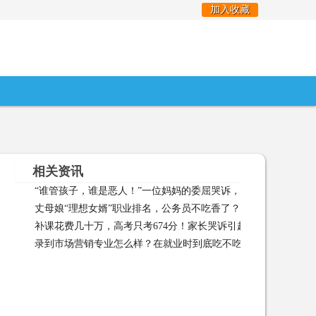
加入收藏
相关资讯
“谁管孩子，谁是恶人！”一位妈妈的委屈哭诉，背后的真相扎心
丈母娘“理想女婿”职业排名，公务员不吃香了？榜首变香饽饽
2024-02-02 03:23:30
补课花费几十万，高考只考674分！家长哭诉引起网友热议
补
12:21:20
录到市场营销专业怎么样？在就业时到底吃不吃香？
录到市场营
18:00:09