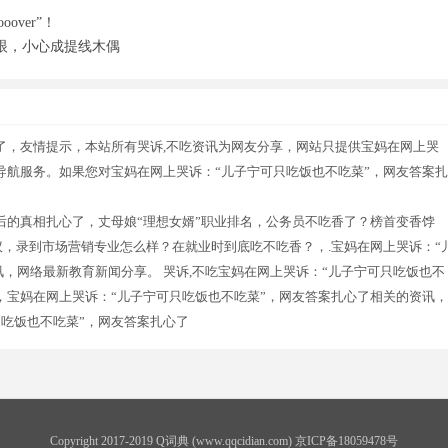
over”！
眼，小心成提线木偶
了，友情提示，本站所有哭诉,不吃资讯为网友分享，网站只提供宝妈在网上哭
导航服务。如果您对宝妈在网上哭诉：“儿子宁可只吃饭也不吃菜”，网友答案扎
后的真相扎心了，丈母娘“理想女婿”职业排名，公务员不吃香了？榜首变香饽
议，录到市场营销专业怎么样？在就业时到底吃不吃香？，.宝妈在网上哭诉：“
讯，网络最新教育新闻分享。 哭诉,不吃宝妈在网上哭诉：“儿子宁可只吃饭也不
吃，宝妈在网上哭诉：“儿子宁可只吃饭也不吃菜”，网友答案扎心了相关的资讯，
吃饭也不吃菜”，网友答案扎心了
Copyright 2017-2019 Q词典 (www.qqcidian.com) 京ICP备18059478号