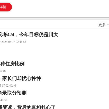
详情
更多 
只考424，今年目标仍是川大
5-17 02:46:55
四种住房比例
:48
，家长们却忧心忡忡
02:46:46
考录取分预测
6:30
屈哭诉，背后的真相扎心了