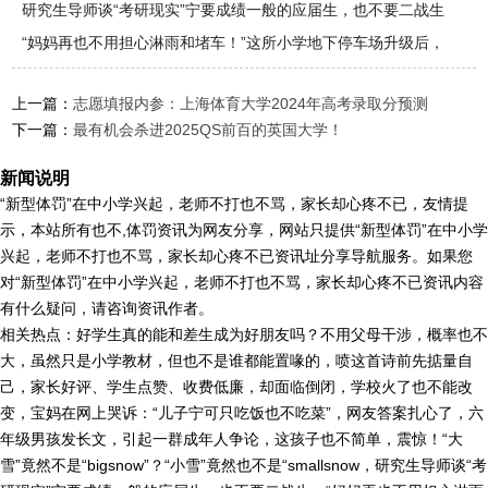
研究生导师谈“考研现实”宁要成绩一般的应届生，也不要二战生
“妈妈再也不用担心淋雨和堵车！”这所小学地下停车场升级后，
效果令
上一篇：
志愿填报内参：上海体育大学2024年高考录取分预测
下一篇：
最有机会杀进2025QS前百的英国大学！
新闻说明
“新型体罚”在中小学兴起，老师不打也不骂，家长却心疼不已，友情提
示，本站所有也不,体罚资讯为网友分享，网站只提供“新型体罚”在中小学
兴起，老师不打也不骂，家长却心疼不已资讯址分享导航服务。如果您
对“新型体罚”在中小学兴起，老师不打也不骂，家长却心疼不已资讯内容
有什么疑问，请咨询资讯作者。
相关热点：好学生真的能和差生成为好朋友吗？不用父母干涉，概率也不
大，虽然只是小学教材，但也不是谁都能置喙的，喷这首诗前先掂量自
己，家长好评、学生点赞、收费低廉，却面临倒闭，学校火了也不能改
变，宝妈在网上哭诉：“儿子宁可只吃饭也不吃菜”，网友答案扎心了，六
年级男孩发长文，引起一群成年人争论，这孩子也不简单，震惊！“大
雪”竟然不是“bigsnow”？“小雪”竟然也不是“smallsnow，研究生导师谈“考