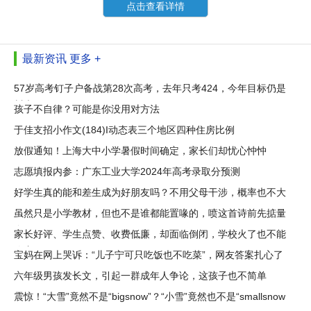
点击查看详情
最新资讯
更多 +
57岁高考钉子户备战第28次高考，去年只考424，今年目标仍是
川大
孩子不自律？可能是你没用对方法
于佳支招小作文(184)I动态表三个地区四种住房比例
放假通知！上海大中小学暑假时间确定，家长们却忧心忡忡
志愿填报内参：广东工业大学2024年高考录取分预测
好学生真的能和差生成为好朋友吗？不用父母干涉，概率也不大
虽然只是小学教材，但也不是谁都能置喙的，喷这首诗前先掂量
自己
家长好评、学生点赞、收费低廉，却面临倒闭，学校火了也不能
改变
宝妈在网上哭诉：“儿子宁可只吃饭也不吃菜”，网友答案扎心了
六年级男孩发长文，引起一群成年人争论，这孩子也不简单
震惊！“大雪”竟然不是“bigsnow”？“小雪”竟然也不是“smallsnow